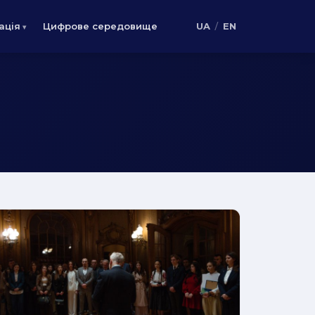
/
ація
Цифрове середовище
UA
EN