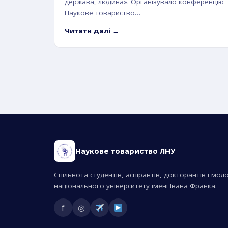
держава, людина». Організувало конференцію
Наукове товариство…
Читати далі
Наукове товариство ЛНУ
Спільнота студентів, аспірантів, докторантів і мо
національного університету імені Івана Франка.
f
◎