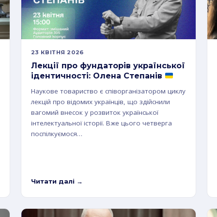
23 КВІТНЯ 2026
Лекції про фундаторів української
ідентичності: Олена Степанів
Наукове товариство є співорганізатором циклу
лекцій про відомих українців, що здійснили
вагомий внесок у розвиток української
інтелектуальної історії. Вже цього четверга
поспілкуємося…
Читати далі