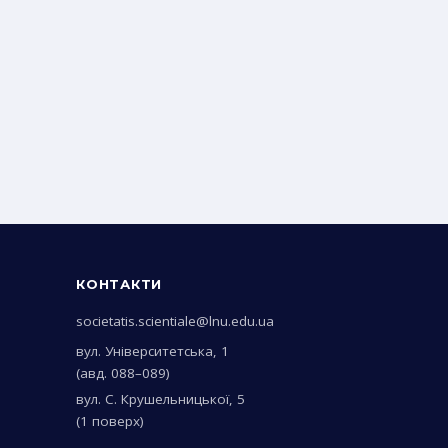
КОНТАКТИ
societatis.scientiale@lnu.edu.ua
вул. Університетська, 1
(авд. 088–089)
вул. С. Крушельницької, 5
(1 поверх)