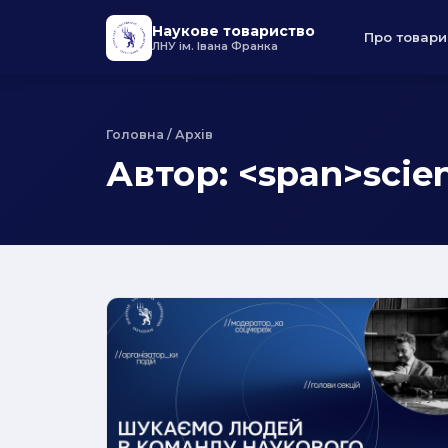
Наукове товариство
Про товари
ЛНУ ім. Івана Франка
Головна
/ Архів
Автор: <span>scie