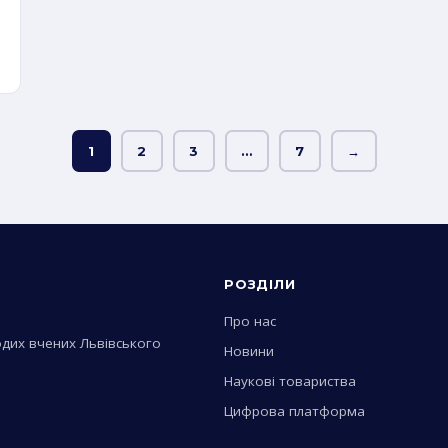
1
2
3
…
7
→
РОЗДІЛИ
Про нас
лодих вчених Львівського
Новини
Наукові товариства
Цифрова платформа