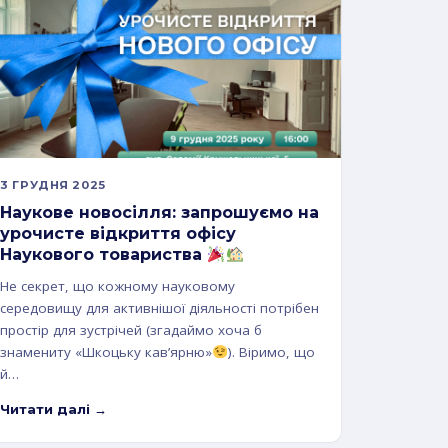
3 ГРУДНЯ 2025
Наукове новосілля: запрошуємо на
урочисте відкриття офісу
Наукового товариства
Не секрет, що кожному науковому
середовищу для активнішої діяльності потрібен
простір для зустрічей (згадаймо хоча б
знамениту «Шкоцьку кавʼярню»
). Віримо, що
й…
Читати далі