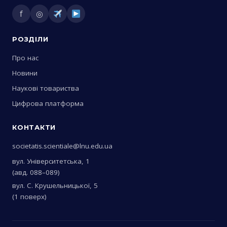
f
◎
РОЗДІЛИ
Про нас
Новини
Наукові товариства
Цифрова платформа
КОНТАКТИ
societatis.scientiale@lnu.edu.ua
вул. Університетська, 1
(авд. 088–089)
вул. С. Крушельницької, 5
(1 поверх)