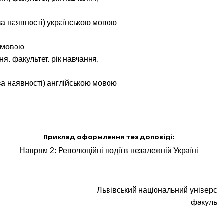
(за наявності) українською мовою
ю мовою
я, факультет, рік навчання,
(за наявності) англійською мовою
Приклад оформлення тез доповіді:
Напрям 2: Революційні події в незалежній Україні
Львівський національний універси
факульт