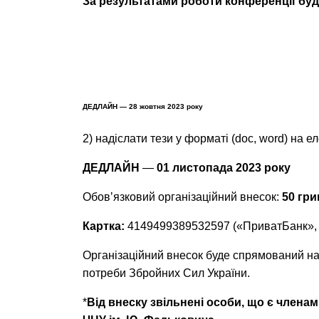
За результатами роботи конференції буд
ДЕДЛАЙН
— 28 жовтня 2023 року
2) надіслати тези у форматі (doc, word) на 
ДЕДЛАЙН
—
01 листопада 2023 року
Обовʼязковий організаційний внесок:
50 гри
Картка
:
4149499389532597 («ПриватБанк», 
Організаційний внесок буде спрямований на
потреби Збройних Сил України.
*
Від внеску звільнені особи
,
що є членам