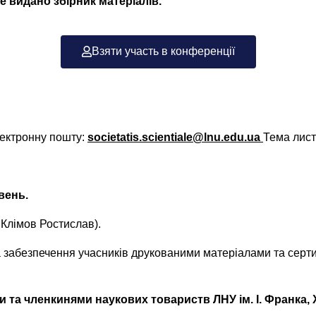
е видано збірник матеріалів
.
Взяти участь в конференції
електронну пошту:
societatis.scientiale@lnu.edu.ua
Тема листа
вень.
Клімов Ростислав).
 забезпечення учасників друкованими матеріалами та серти
и та членкинями наукових товариств ЛНУ ім
.
І
.
Франка
,