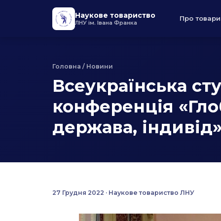
Наукове товариство
Про товари
ЛНУ ім. Івана Франка
Головна
/ Новини
Всеукраїнська ст
конференція «Гло
держава, індивід
27 Грудня 2022 · Наукове товариство ЛНУ