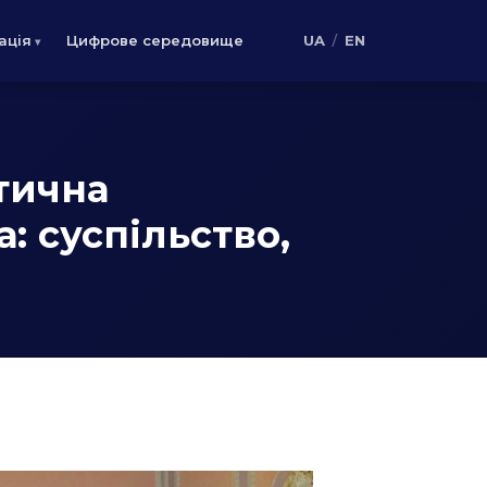
/
ація
Цифрове середовище
UA
EN
тична
: суспільство,