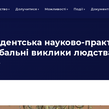
ство
Долучитися
Можливості
Події
Документ
удентська науково-прак
бальні виклики людства
»