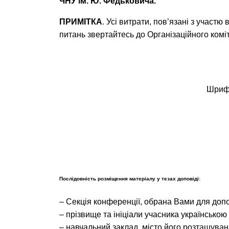
ЧНУ ім
.
Ю
.
Федьковича
.
ПРИМІТКА
. Усі витрати, повʼязані з участ
питань звертайтесь до Організаційного комі
Шрифт
Послідовність розміщення матеріалу у тезах доповіді:
– Секція конференції, обрана Вами для допо
– прізвище та ініціали учасника українсько
– навчальний заклад, місто його розташуванн