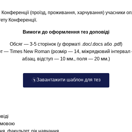
ю в Конференції (проїзд, проживання, харчування) учасники о
тету Конференції.
Вимоги до оформлення тез доповіді
Обсяг — 3-5 сторінок (у форматі .doc/.docs або .pdf)
 — Times New Roman (розмір — 14, міжрядковий інтервал 
абзац. відступ — 10 мм., поля — 20 мм.)
Завантажити шаблон для тез
віді
ю мовою
я, факультет, рік навчання,