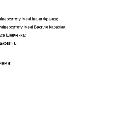
ніверситету імені Івана Франка;
університету імені Василя Каразіна;
раса Шевченка;
дьковича.
ямами
: