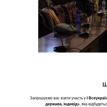
Ш
​Запрошуємо вас взяти участь у
I
Всеукраїн
держава
,
індивід»
, яка відбудеть