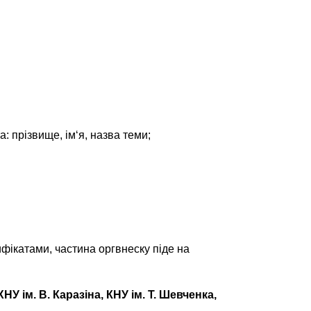
: прізвище, ім‘я, назва теми;
фікатами, частина оргвнеску піде на
ХНУ ім
.
В
.
Каразіна
,
КНУ ім
.
Т
.
Шевченка
,